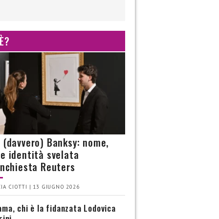
 È?
è (davvero) Banksy: nome,
 e identità svelata
’inchiesta Reuters
IA CIOTTI | 13 GIUGNO 2026
ma, chi è la fidanzata Lodovica
rini