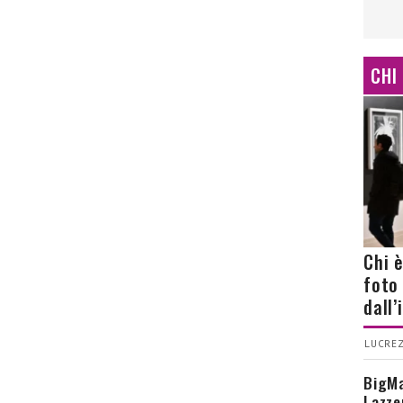
CHI
Chi 
foto
dall
LUCREZ
BigMa
Lazze