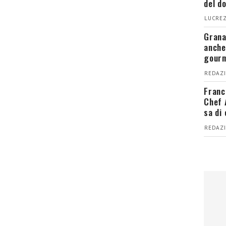
del d
LUCREZ
Grana
anche
gour
REDAZI
Franc
Chef 
sa di
REDAZI