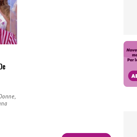
De
 Donne,
una
e