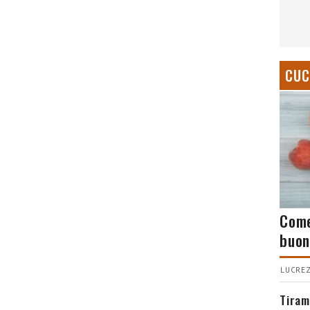
CUC
Come
buon
LUCREZ
Tiram