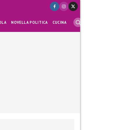
OLA
NOVELLA POLITICA
CUCINA