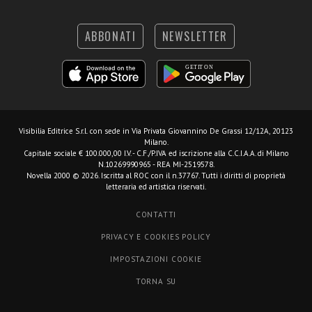
ABBONATI
NEWSLETTER
Visibilia Editrice S.r.l.
con sede in Via Privata Giovannino De Grassi 12/12A, 20123
Milano.
Capitale sociale € 100.000,00 I.V. - C.F./P.IVA ed iscrizione alla C.C.I.A.A. di Milano
N.10269990965 - REA MI-2519578.
Novella 2000 © 2026. Iscritta al ROC con il n.37767. Tutti i diritti di proprietà
letteraria ed artistica riservati.
CONTATTI
PRIVACY E COOKIES POLICY
IMPOSTAZIONI COOKIE
TORNA SU