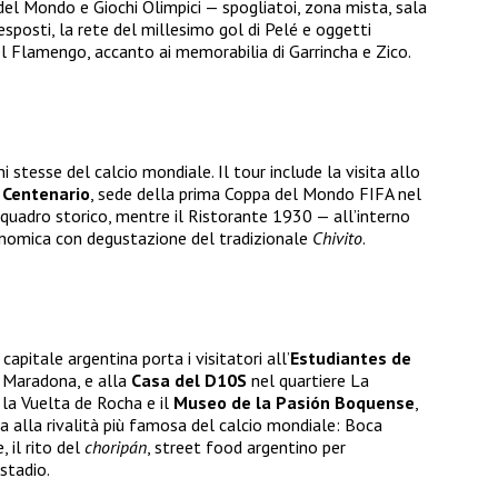
 del Mondo e Giochi Olimpici — spogliatoi, zona mista, sala
 esposti, la rete del millesimo gol di Pelé e oggetti
l Flamengo, accanto ai memorabilia di Garrincha e Zico.
i stesse del calcio mondiale. Il tour include la visita allo
 Centenario
, sede della prima Coppa del Mondo FIFA nel
quadro storico, mentre il Ristorante 1930 — all’interno
onomica con degustazione del tradizionale
Chivito
.
pitale argentina porta i visitatori all’
Estudiantes de
 Maradona, e alla
Casa del D10S
nel quartiere La
 la Vuelta de Rocha e il
Museo de la Pasión Boquense
,
ta alla rivalità più famosa del calcio mondiale: Boca
, il rito del
choripán
, street food argentino per
stadio.