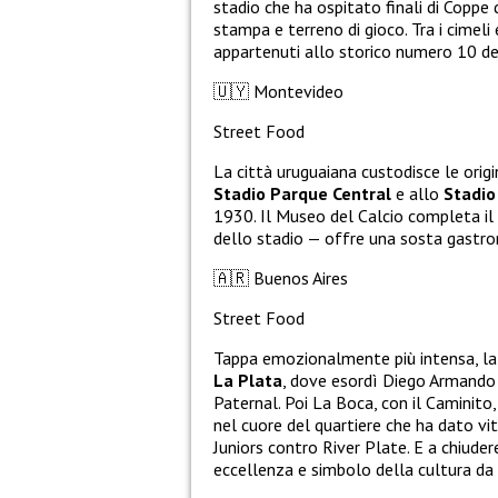
stadio che ha ospitato finali di Coppe
stampa e terreno di gioco. Tra i cimeli
appartenuti allo storico numero 10 de
🇺🇾
Montevideo
Street Food
La città uruguaiana custodisce le origin
Stadio Parque Central
e allo
Stadio
1930. Il Museo del Calcio completa il 
dello stadio — offre una sosta gastr
🇦🇷
Buenos Aires
Street Food
Tappa emozionalmente più intensa, la ca
La Plata
, dove esordì Diego Armando
Paternal. Poi La Boca, con il Caminito,
nel cuore del quartiere che ha dato vi
Juniors contro River Plate. E a chiudere
eccellenza e simbolo della cultura da 