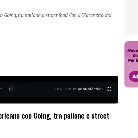
 Going, tra pallone e street food Con il “Pacchetto dei
Ad
hub
Media
/
2
POWERED BY
ricano con Going, tra pallone e street