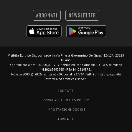
ABBONATI
NEWSLETTER
Visibilia Editrice S.r.l.
con sede in Via Privata Giovannino De Grassi 12/12A, 20123
Milano.
Capitale sociale € 100.000,00 I.V. - C.F./P.IVA ed iscrizione alla C.C.I.A.A. di Milano
N.10269990965 - REA MI-2519578.
Novella 2000 © 2026. Iscritta al ROC con il n.37767. Tutti i diritti di proprietà
letteraria ed artistica riservati.
CONTATTI
PRIVACY E COOKIES POLICY
IMPOSTAZIONI COOKIE
TORNA SU