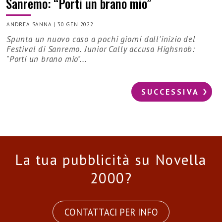
Sanremo: “Porti un brano mio”
ANDREA SANNA
|
30 GEN 2022
Spunta un nuovo caso a pochi giorni dall'inizio del
Festival di Sanremo. Junior Cally accusa Highsnob:
"Porti un brano mio"...
SUCCESSIVA
La tua pubblicità su Novella
2000?
CONTATTACI PER INFO