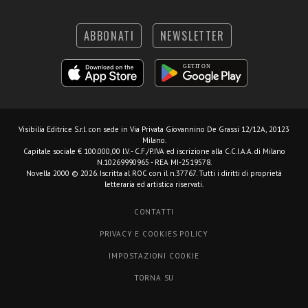
ABBONATI
NEWSLETTER
Visibilia Editrice S.r.l.
con sede in Via Privata Giovannino De Grassi 12/12A, 20123
Milano.
Capitale sociale € 100.000,00 I.V. - C.F./P.IVA ed iscrizione alla C.C.I.A.A. di Milano
N.10269990965 - REA MI-2519578.
Novella 2000 © 2026. Iscritta al ROC con il n.37767. Tutti i diritti di proprietà
letteraria ed artistica riservati.
CONTATTI
PRIVACY E COOKIES POLICY
IMPOSTAZIONI COOKIE
TORNA SU