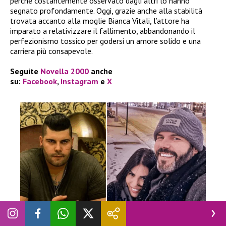
perché costantemente osservato dagli altri lo hanno
segnato profondamente. Oggi, grazie anche alla stabilità
trovata accanto alla moglie Bianca Vitali, l’attore ha
imparato a relativizzare il fallimento, abbandonando il
perfezionismo tossico per godersi un amore solido e una
carriera più consapevole.
Seguite
Novella 2000
anche
su:
Facebook
,
Instagram
e
X
EVENTI
|
NEWS
|
TELEVISIONE