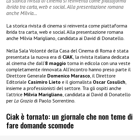
La storica rivista di cinema si reinventa come piattaforma
ibrida tra carta, web e social. Alla presentazione romana
anche Milvia…
La storica rivista di cinema si reinventa come piattaforma
ibrida tra carta, web e social. Alla presentazione romana
anche Milvia Marigliano, candidata ai David di Donatello.
Nella Sala Volonté della Casa del Cinema di Roma è stata
presentata la nuova era di
CIAK
, la rivista italiana dedicata
al cinema che dall’
8 maggio
torna in edicola con una veste
completamente rinnovata. All’incontro hanno preso parte il
Direttore Generale
Domenico Marasco
, il Direttore
Editoriale
Casimiro Lieto
e il giornalista
Oscar Cosulich
,
insieme a professionisti del settore. Tra gli ospiti anche
l’attrice
Milvia Marigliano
, candidata ai David di Donatello
per
La Grazia
di Paolo Sorrentino.
Ciak è tornato: un giornale che non teme di
fare domande scomode