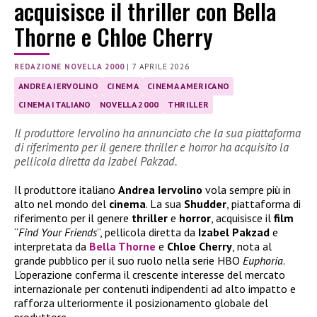
acquisisce il thriller con Bella
Thorne e Chloe Cherry
REDAZIONE NOVELLA 2000
|
7 APRILE 2026
ANDREA IERVOLINO
CINEMA
CINEMA AMERICANO
CINEMA ITALIANO
NOVELLA 2000
THRILLER
Il produttore Iervolino ha annunciato che la sua piattaforma
di riferimento per il genere thriller e horror ha acquisito la
pellicola diretta da Izabel Pakzad.
Il produttore italiano
Andrea Iervolino
vola sempre più in
alto nel mondo del
cinema
. La sua
Shudder
, piattaforma di
riferimento per il genere
thriller
e
horror
, acquisisce il
film
“
Find Your Friends
”, pellicola diretta da
Izabel
Pakzad
e
interpretata da
Bella Thorne
e
Chloe
Cherry
, nota al
grande pubblico per il suo ruolo nella serie HBO
Euphoria
.
L’operazione conferma il crescente interesse del mercato
internazionale per contenuti indipendenti ad alto impatto e
rafforza ulteriormente il posizionamento globale del
produttore.