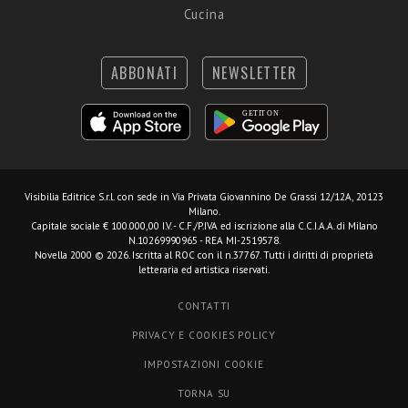
Cucina
ABBONATI
NEWSLETTER
Visibilia Editrice S.r.l.
con sede in Via Privata Giovannino De Grassi 12/12A, 20123
Milano.
Capitale sociale € 100.000,00 I.V. - C.F./P.IVA ed iscrizione alla C.C.I.A.A. di Milano
N.10269990965 - REA MI-2519578.
Novella 2000 © 2026. Iscritta al ROC con il n.37767. Tutti i diritti di proprietà
letteraria ed artistica riservati.
CONTATTI
PRIVACY E COOKIES POLICY
IMPOSTAZIONI COOKIE
TORNA SU