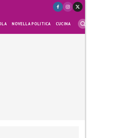
OLA
NOVELLA POLITICA
CUCINA