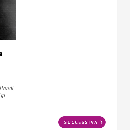
a
n
llandi,
igi
SUCCESSIVA