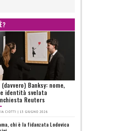
 È?
è (davvero) Banksy: nome,
 e identità svelata
’inchiesta Reuters
IA CIOTTI | 13 GIUGNO 2026
ma, chi è la fidanzata Lodovica
rini