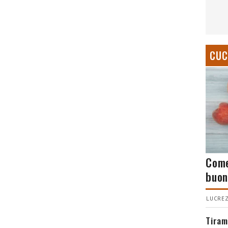
CUC
Come
buon
LUCREZ
Tiram