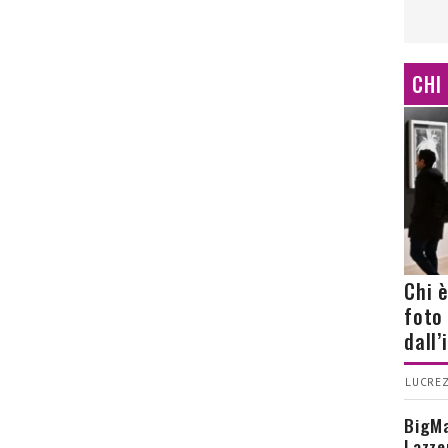
CHI
Chi 
foto
dall
LUCREZ
BigMa
Lazze