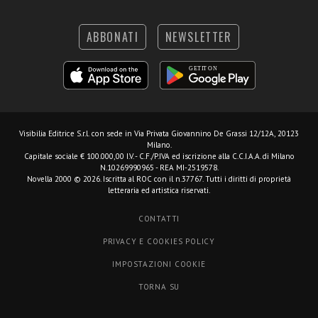
ABBONATI
NEWSLETTER
Visibilia Editrice S.r.l.
con sede in Via Privata Giovannino De Grassi 12/12A, 20123
Milano.
Capitale sociale € 100.000,00 I.V. - C.F./P.IVA ed iscrizione alla C.C.I.A.A. di Milano
N.10269990965 - REA MI-2519578.
Novella 2000 © 2026. Iscritta al ROC con il n.37767. Tutti i diritti di proprietà
letteraria ed artistica riservati.
CONTATTI
PRIVACY E COOKIES POLICY
IMPOSTAZIONI COOKIE
TORNA SU