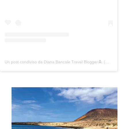
Un post condiviso da Diana Bancale Travel Blogger🏝️ (@inviaggiodasola)