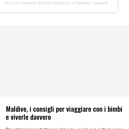
Un post condiviso da Elisa Mattiuzzo e Raffaele | esperienze e viaggi con bambini (@un_amico_in_valigia)
Maldive, i consigli per viaggiare con i bimbi
e viverle davvero