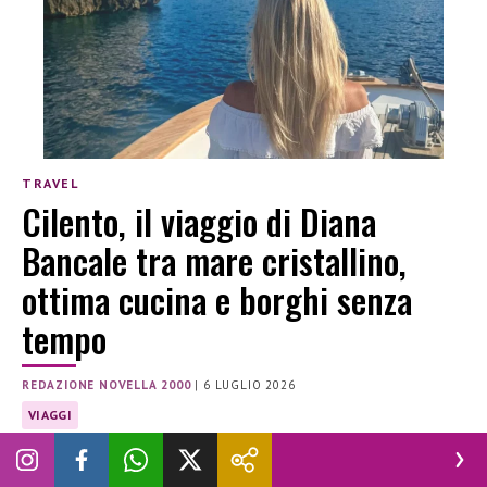
TRAVEL
Cilento, il viaggio di Diana
Bancale tra mare cristallino,
ottima cucina e borghi senza
tempo
REDAZIONE NOVELLA 2000
|
6 LUGLIO 2026
VIAGGI
Tutti i consigli sul viaggio in Cilento di Diana Bancale, li
trovate sulla sua rubrica all’interno di Novella 2000 ora in