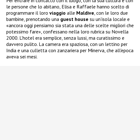
Per entrare in contatto con il luogo, con la sua cultura e con
le persone che lo abitano, Elisa e Raffaele hanno scelto di
programmare il loro
viaggio
alle
Maldive
, con le loro due
bambine, prenotando una
guest
house
su un’isola locale e
«ancora oggi pensiamo sia stata una delle scelte migliori che
potessimo fare», confessano nella loro rubrica su Novella
2000. L’hotel era semplice, senza lussi, ma curatissimo e
davvero pulito. La camera era spaziosa, con un lettino per
India e una culletta con zanzariera per Minerva, che all’epoca
aveva sei mesi.