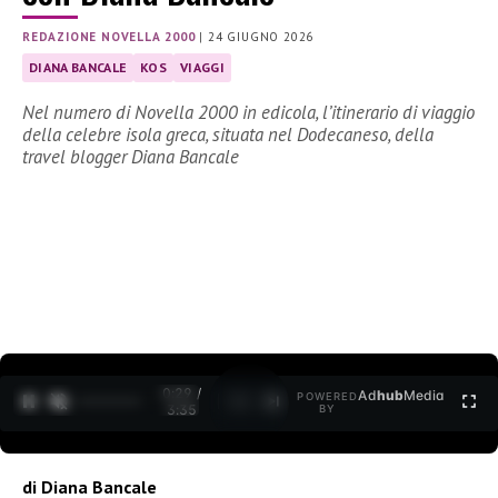
REDAZIONE NOVELLA 2000
|
24 GIUGNO 2026
DIANA BANCALE
KOS
VIAGGI
Nel numero di Novella 2000 in edicola, l’itinerario di viaggio
della celebre isola greca, situata nel Dodecaneso, della
travel blogger Diana Bancale
0:30 /
Ad
hub
Media
POWERED
1
/
2
3:35
BY
di Diana Bancale