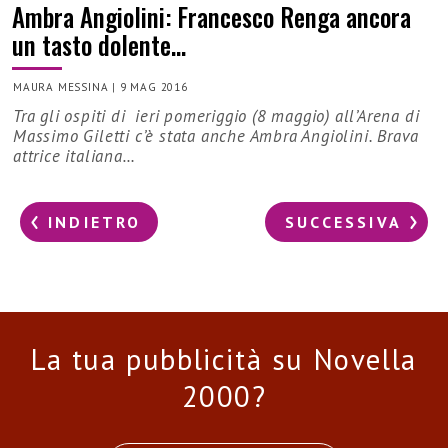
Ambra Angiolini: Francesco Renga ancora
un tasto dolente…
MAURA MESSINA
|
9 MAG 2016
Tra gli ospiti di ieri pomeriggio (8 maggio) all’Arena di
Massimo Giletti c’è stata anche Ambra Angiolini. Brava
attrice italiana…
INDIETRO
SUCCESSIVA
La tua pubblicità su Novella
2000?