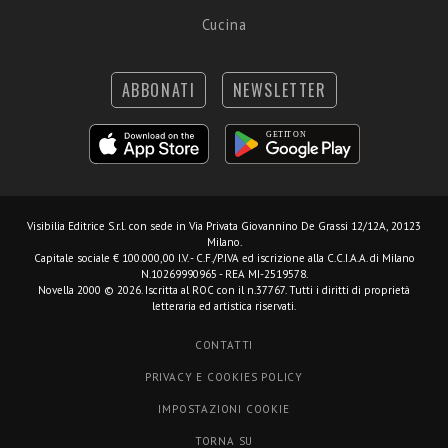
Cucina
ABBONATI
NEWSLETTER
Visibilia Editrice S.r.l.
con sede in Via Privata Giovannino De Grassi 12/12A, 20123
Milano.
Capitale sociale € 100.000,00 I.V. - C.F./P.IVA ed iscrizione alla C.C.I.A.A. di Milano
N.10269990965 - REA MI-2519578.
Novella 2000 © 2026. Iscritta al ROC con il n.37767. Tutti i diritti di proprietà
letteraria ed artistica riservati.
CONTATTI
PRIVACY E COOKIES POLICY
IMPOSTAZIONI COOKIE
TORNA SU