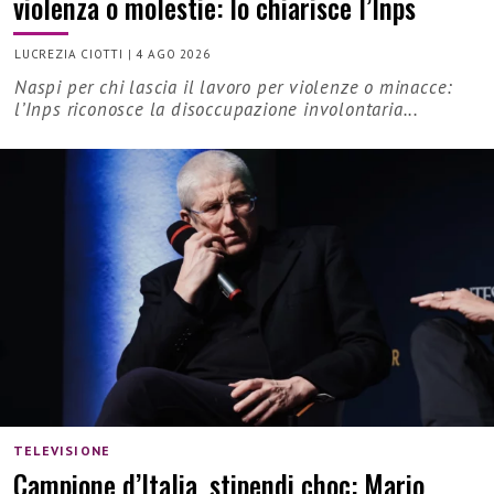
violenza o molestie: lo chiarisce l’Inps
LUCREZIA CIOTTI
|
4 AGO 2026
Naspi per chi lascia il lavoro per violenze o minacce:
l’Inps riconosce la disoccupazione involontaria...
TELEVISIONE
Campione d’Italia, stipendi choc: Mario