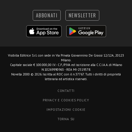
ABBONATI
NEWSLETTER
Visibilia Editrice S.r.l.
con sede in Via Privata Giovannino De Grassi 12/12A, 20123
Milano.
Capitale sociale € 100.000,00 I.V. - C.F./P.IVA ed iscrizione alla C.C.I.A.A. di Milano
N.10269990965 - REA MI-2519578.
Novella 2000 © 2026. Iscritta al ROC con il n.37767. Tutti i diritti di proprietà
letteraria ed artistica riservati.
CONTATTI
PRIVACY E COOKIES POLICY
IMPOSTAZIONI COOKIE
TORNA SU