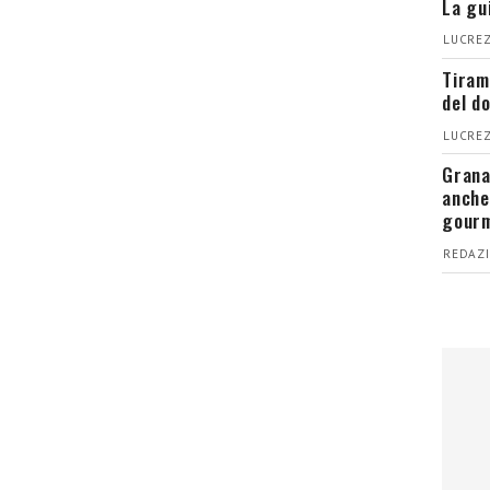
La gu
LUCREZ
Tiram
del d
LUCREZ
Grana
anche
gour
REDAZI