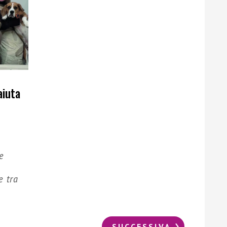
aiuta
e
e tra
SUCCESSIVA