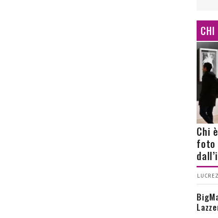
CHI
Chi 
foto
dall
LUCREZ
BigMa
Lazze