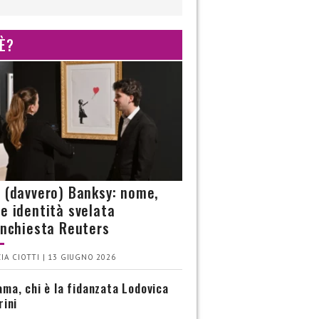
 È?
è (davvero) Banksy: nome,
 e identità svelata
’inchiesta Reuters
IA CIOTTI | 13 GIUGNO 2026
ma, chi è la fidanzata Lodovica
rini