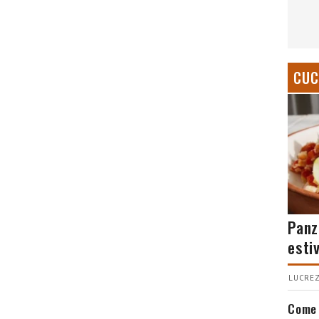
CUC
Panz
esti
LUCREZ
Come 