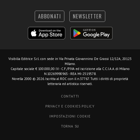
ABBONATI
NEWSLETTER
Visibilia Editrice S.r.l.
con sede in Via Privata Giovannino De Grassi 12/12A, 20123
Milano.
Capitale sociale € 100.000,00 I.V. - C.F./P.IVA ed iscrizione alla C.C.I.A.A. di Milano
N.10269990965 - REA MI-2519578.
Novella 2000 © 2026. Iscritta al ROC con il n.37767. Tutti i diritti di proprietà
letteraria ed artistica riservati.
CONTATTI
PRIVACY E COOKIES POLICY
IMPOSTAZIONI COOKIE
TORNA SU