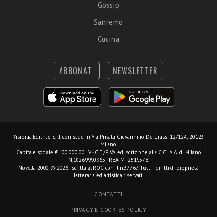
Gossip
Sanremo
Cucina
ABBONATI
NEWSLETTER
Visibilia Editrice S.r.l.
con sede in Via Privata Giovannino De Grassi 12/12A, 20123
Milano.
Capitale sociale € 100.000,00 I.V. - C.F./P.IVA ed iscrizione alla C.C.I.A.A. di Milano
N.10269990965 - REA MI-2519578.
Novella 2000 © 2026. Iscritta al ROC con il n.37767. Tutti i diritti di proprietà
letteraria ed artistica riservati.
CONTATTI
PRIVACY E COOKIES POLICY