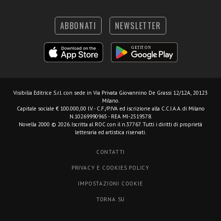
ABBONATI
NEWSLETTER
Visibilia Editrice S.r.l.
con sede in Via Privata Giovannino De Grassi 12/12A, 20123
Milano.
Capitale sociale € 100.000,00 I.V. - C.F./P.IVA ed iscrizione alla C.C.I.A.A. di Milano
N.10269990965 - REA MI-2519578.
Novella 2000 © 2026. Iscritta al ROC con il n.37767. Tutti i diritti di proprietà
letteraria ed artistica riservati.
CONTATTI
PRIVACY E COOKIES POLICY
IMPOSTAZIONI COOKIE
TORNA SU