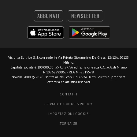
ABBONATI
NEWSLETTER
Visibilia Editrice S.r.l.
con sede in Via Privata Giovannino De Grassi 12/12A, 20123
Milano.
Capitale sociale € 100.000,00 I.V. - C.F./P.IVA ed iscrizione alla C.C.I.A.A. di Milano
N.10269990965 - REA MI-2519578.
Novella 2000 © 2026. Iscritta al ROC con il n.37767. Tutti i diritti di proprietà
letteraria ed artistica riservati.
CONTATTI
PRIVACY E COOKIES POLICY
IMPOSTAZIONI COOKIE
TORNA SU