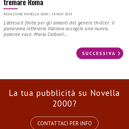
tremare Roma
REDAZIONE NOVELLA 2000
|
24 NOV 2025
L'attesa è finita per gli amanti del genere thriller: il
panorama letterario italiano accoglie una nuova,
potente voce. Maria Carboni...
SUCCESSIVA
La tua pubblicità su Novella
2000?
CONTATTACI PER INFO