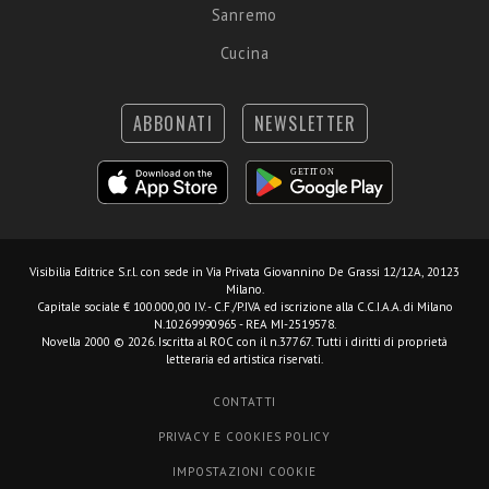
Sanremo
Cucina
ABBONATI
NEWSLETTER
Visibilia Editrice S.r.l.
con sede in Via Privata Giovannino De Grassi 12/12A, 20123
Milano.
Capitale sociale € 100.000,00 I.V. - C.F./P.IVA ed iscrizione alla C.C.I.A.A. di Milano
N.10269990965 - REA MI-2519578.
Novella 2000 © 2026. Iscritta al ROC con il n.37767. Tutti i diritti di proprietà
letteraria ed artistica riservati.
CONTATTI
PRIVACY E COOKIES POLICY
IMPOSTAZIONI COOKIE