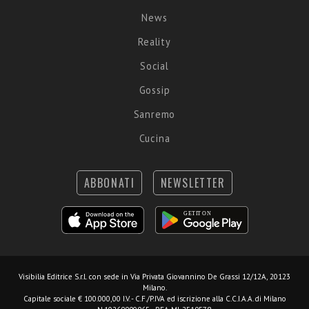
News
Reality
Social
Gossip
Sanremo
Cucina
ABBONATI
NEWSLETTER
Visibilia Editrice S.r.l.
con sede in Via Privata Giovannino De Grassi 12/12A, 20123
Milano.
Capitale sociale € 100.000,00 I.V. - C.F./P.IVA ed iscrizione alla C.C.I.A.A. di Milano