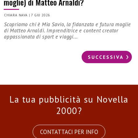
moglie) di Matteo Arnaldi?
CHIARA NAVA
|
7 GIU 2026
Scopriamo chi è Mia Savio, la fidanzata e futura moglie
di Matteo Arnaldi. Imprenditrice e content creator
appassionata di sport e viaggi...
SUCCESSIVA
La tua pubblicità su Novella
2000?
CONTATTACI PER INFO