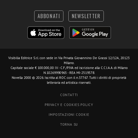
ABBONATI
NEWSLETTER
Visibilia Editrice S.r.l.
con sede in Via Privata Giovannino De Grassi 12/12A, 20123
Milano.
Capitale sociale € 100.000,00 I.V. - C.F./P.IVA ed iscrizione alla C.C.I.A.A. di Milano
N.10269990965 - REA MI-2519578.
Novella 2000 © 2026. Iscritta al ROC con il n.37767. Tutti i diritti di proprietà
letteraria ed artistica riservati.
CONTATTI
PRIVACY E COOKIES POLICY
IMPOSTAZIONI COOKIE
TORNA SU