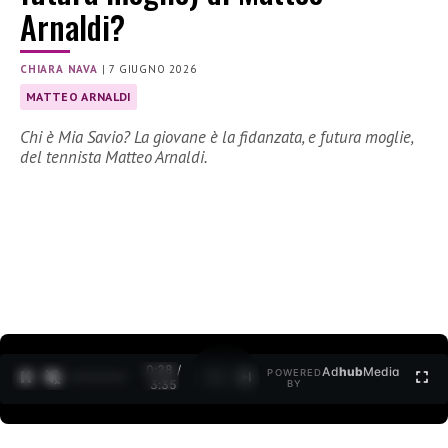
Arnaldi?
CHIARA NAVA
|
7 GIUGNO 2026
MATTEO ARNALDI
Chi è Mia Savio? La giovane è la fidanzata, e futura moglie,
del tennista Matteo Arnaldi.
0:29 /
Ad
hub
Media
POWERED
1
/
2
3:35
BY