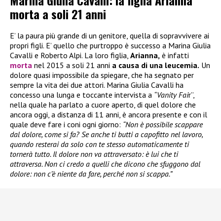
Marina Giulia Cavalli: la figlia Arianna
morta a soli 21 anni
E’ la paura più grande di un genitore, quella di sopravvivere ai
propri figli. E’ quello che purtroppo è successo a Marina Giulia
Cavalli e Roberto Alpi. La loro figlia,
Arianna,
è infatti
morta
nel 2015 a soli 21 anni
a causa di una leucemia.
Un
dolore quasi impossibile da spiegare, che ha segnato per
sempre la vita dei due attori. Marina Giulia Cavalli ha
concesso una lunga e toccante intervista a
“Vanity Fai
r”,
nella quale ha parlato a cuore aperto, di quel dolore che
ancora oggi, a distanza di 11 anni, è ancora presente e con il
quale deve fare i coni ogni giorno:
“Non è possibile scappare
dal dolore, come si fa? Se anche ti butti a capofitto nel lavoro,
quando resterai da solo con te stesso automaticamente ti
tornerà tutto. Il dolore non va attraversato: è lui che ti
attraversa. Non ci credo a quelli che dicono che sfuggono dal
dolore: non c’è niente da fare, perché non si scappa.”