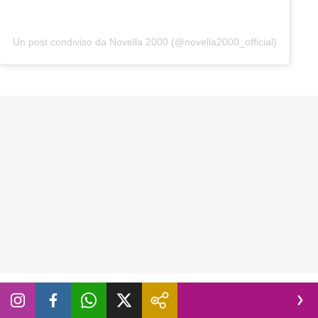
Un post condiviso da Novella 2000 (@novella2000_official)
La musica di Cioffi