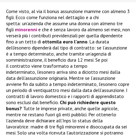
Come visto, al via il bonus assunzione mamme con almeno 3
figli. Ecco come funziona nel dettaglio e a chi
spetta: un’azienda che assume una donna con almeno tre
figli
minorenni
e che è senza lavoro da almeno sei mesi, non
verserà più i contributi previdenziali per quella dipendente
fino a un tetto di
ottomila euro l’anno
. La durata
dell’esonero dipenderà dal tipo di contratto: se l’assunzione
è a tempo determinato, anche tramite un’agenzia di
somministrazione, il beneficio dura 12 mesi. Se poi
il contratto viene trasformato a tempo
indeterminato, l’esonero arriva sino a diciotto mesi dalla
data dell’assunzione originaria. Mentre se l’assunzione
avviene fin da subito a tempo indeterminato, l’esonero copre
un periodo di ventiquattro mesi dalla data dell’assunzione. I
contratti di lavoro domestico e i rapporti di apprendistato
sono esclusi dal beneficio.
Chi può richiedere questo
bonus?
Tutte le imprese private, anche quelle agricole,
mentre ne restano fuori gli enti pubblici. Per ottenerlo
l’azienda deve dichiarare all’Inps lo status della
lavoratrice: madre di tre figli minorenni e disoccupata da sei
mesi. Solo una volta ricevuta l’autorizzazione si potranno