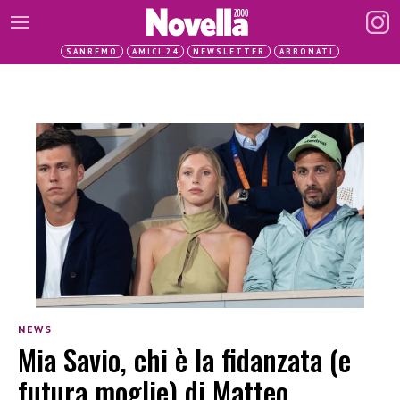
SANREMO
AMICI 24
NEWSLETTER
ABBONATI
NEWS
Mia Savio, chi è la fidanzata (e
futura moglie) di Matteo