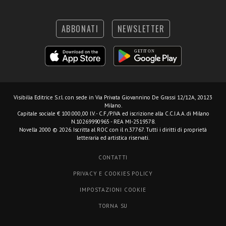
ABBONATI
NEWSLETTER
Visibilia Editrice S.r.l.
con sede in Via Privata Giovannino De Grassi 12/12A, 20123
Milano.
Capitale sociale € 100.000,00 I.V. - C.F./P.IVA ed iscrizione alla C.C.I.A.A. di Milano
N.10269990965 - REA MI-2519578.
Novella 2000 © 2026. Iscritta al ROC con il n.37767. Tutti i diritti di proprietà
letteraria ed artistica riservati.
CONTATTI
PRIVACY E COOKIES POLICY
IMPOSTAZIONI COOKIE
TORNA SU