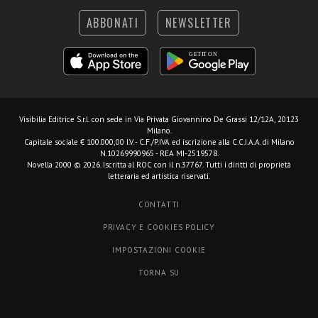
ABBONATI
NEWSLETTER
Visibilia Editrice S.r.l.
con sede in Via Privata Giovannino De Grassi 12/12A, 20123
Milano.
Capitale sociale € 100.000,00 I.V. - C.F./P.IVA ed iscrizione alla C.C.I.A.A. di Milano
N.10269990965 - REA MI-2519578.
Novella 2000 © 2026. Iscritta al ROC con il n.37767. Tutti i diritti di proprietà
letteraria ed artistica riservati.
CONTATTI
PRIVACY E COOKIES POLICY
IMPOSTAZIONI COOKIE
TORNA SU