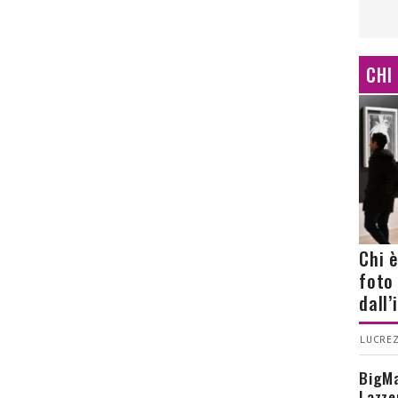
CHI
Chi 
foto
dall
LUCREZ
BigMa
Lazze