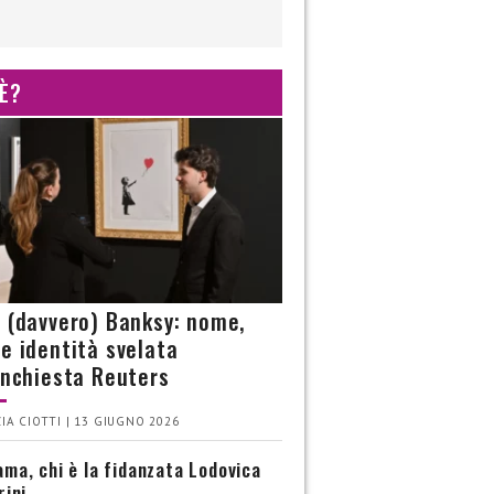
 È?
è (davvero) Banksy: nome,
 e identità svelata
’inchiesta Reuters
IA CIOTTI | 13 GIUGNO 2026
ma, chi è la fidanzata Lodovica
rini