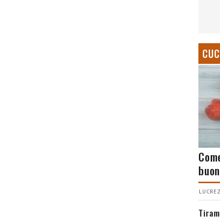
CUC
Come
buon
LUCREZ
Tiram