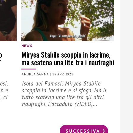
NEWS
o
Miryea Stabile scoppia in lacrime,
”
ma scatena una lite tra i naufraghi
ANDREA SANNA
|
19 APR 2021
osi,
Isola dei Famosi: Miryea Stabile
an e
scoppia in lacrime e si sfoga. Ma il
, ci
tutto scatena una lite tra gli altri
naufraghi. L'accaduto (VIDEO)...
SUCCESSIVA