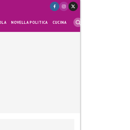
OLA
NOVELLA POLITICA
CUCINA