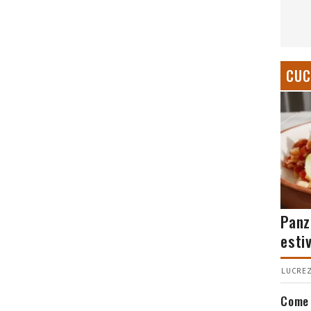
CUC
Panz
esti
LUCREZ
Come 