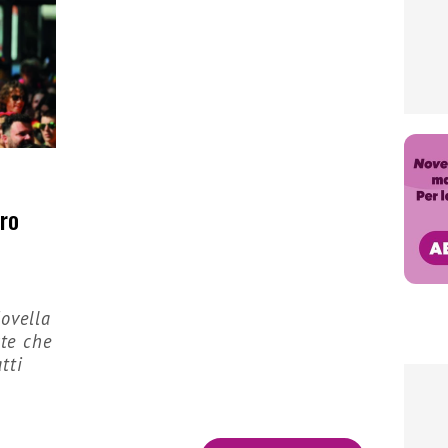
tro
Novella
ste che
tti