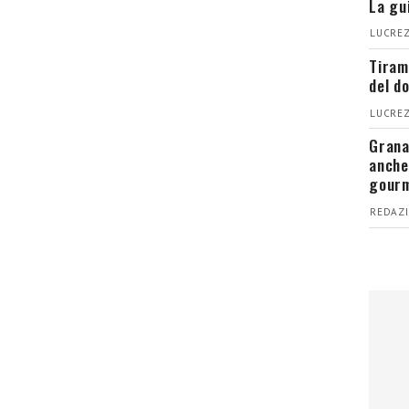
La gu
LUCREZ
Tiram
del d
LUCREZ
Grana
anche
gour
REDAZI