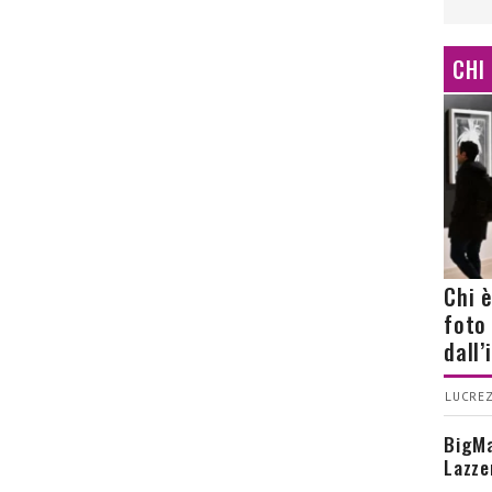
CHI
Chi 
foto
dall
LUCREZ
BigMa
Lazze