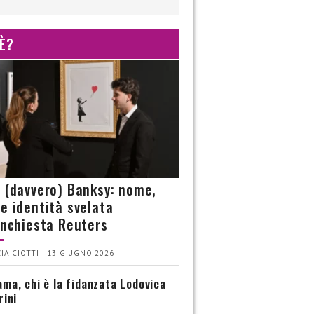
 È?
è (davvero) Banksy: nome,
 e identità svelata
’inchiesta Reuters
IA CIOTTI | 13 GIUGNO 2026
ma, chi è la fidanzata Lodovica
rini