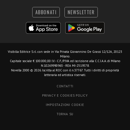
ABBONATI
NEWSLETTER
Visibilia Editrice S.r.l.
con sede in Via Privata Giovannino De Grassi 12/12A, 20123
Milano.
Capitale sociale € 100.000,00 I.V. - C.F./P.IVA ed iscrizione alla C.C.I.A.A. di Milano
N.10269990965 - REA MI-2519578.
Novella 2000 © 2026. Iscritta al ROC con il n.37767. Tutti i diritti di proprietà
letteraria ed artistica riservati.
CONTATTI
PRIVACY E COOKIES POLICY
IMPOSTAZIONI COOKIE
TORNA SU