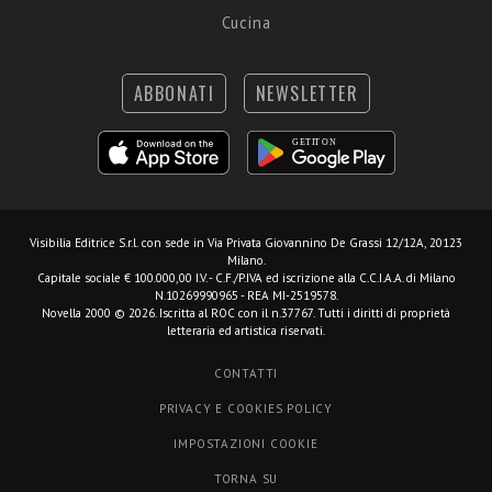
Cucina
ABBONATI
NEWSLETTER
Visibilia Editrice S.r.l.
con sede in Via Privata Giovannino De Grassi 12/12A, 20123
Milano.
Capitale sociale € 100.000,00 I.V. - C.F./P.IVA ed iscrizione alla C.C.I.A.A. di Milano
N.10269990965 - REA MI-2519578.
Novella 2000 © 2026. Iscritta al ROC con il n.37767. Tutti i diritti di proprietà
letteraria ed artistica riservati.
CONTATTI
PRIVACY E COOKIES POLICY
IMPOSTAZIONI COOKIE
TORNA SU