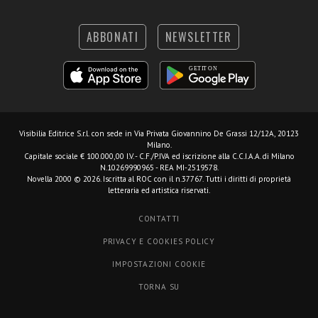
ABBONATI
NEWSLETTER
Visibilia Editrice S.r.l.
con sede in Via Privata Giovannino De Grassi 12/12A, 20123
Milano.
Capitale sociale € 100.000,00 I.V. - C.F./P.IVA ed iscrizione alla C.C.I.A.A. di Milano
N.10269990965 - REA MI-2519578.
Novella 2000 © 2026. Iscritta al ROC con il n.37767. Tutti i diritti di proprietà
letteraria ed artistica riservati.
CONTATTI
PRIVACY E COOKIES POLICY
IMPOSTAZIONI COOKIE
TORNA SU