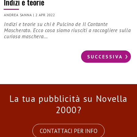
Indizi e teorie
ANDREA SANNA
|
2 APR 2022
Indizi e teorie su chi è Pulcino de Il Cantante
Mascherato. Ecco cosa siamo riusciti a raccogliere sulla
curiosa maschera...
SUCCESSIVA
La tua pubblicità su Novella
2000?
CONTATTACI PER INFO