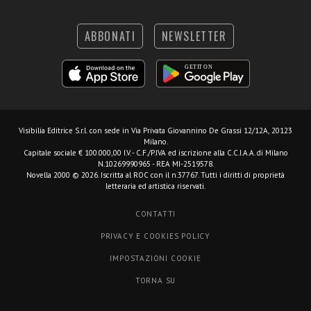
ABBONATI
NEWSLETTER
Visibilia Editrice S.r.l.
con sede in Via Privata Giovannino De Grassi 12/12A, 20123
Milano.
Capitale sociale € 100.000,00 I.V. - C.F./P.IVA ed iscrizione alla C.C.I.A.A. di Milano
N.10269990965 - REA MI-2519578.
Novella 2000 © 2026. Iscritta al ROC con il n.37767. Tutti i diritti di proprietà
letteraria ed artistica riservati.
CONTATTI
PRIVACY E COOKIES POLICY
IMPOSTAZIONI COOKIE
TORNA SU