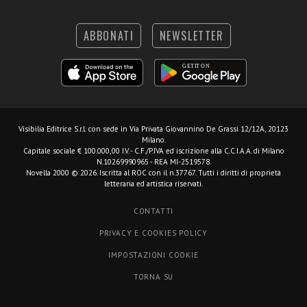
ABBONATI
NEWSLETTER
Visibilia Editrice S.r.l.
con sede in Via Privata Giovannino De Grassi 12/12A, 20123
Milano.
Capitale sociale € 100.000,00 I.V. - C.F./P.IVA ed iscrizione alla C.C.I.A.A. di Milano
N.10269990965 - REA MI-2519578.
Novella 2000 © 2026. Iscritta al ROC con il n.37767. Tutti i diritti di proprietà
letteraria ed artistica riservati.
CONTATTI
PRIVACY E COOKIES POLICY
IMPOSTAZIONI COOKIE
TORNA SU