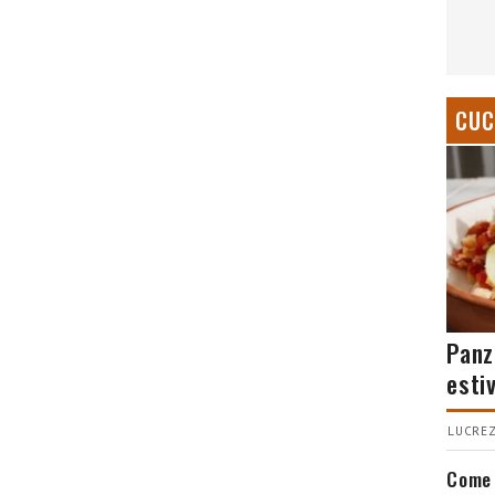
CUC
Panz
esti
LUCREZ
Come 