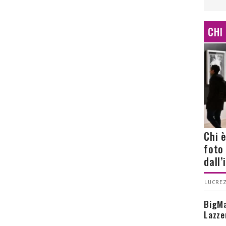
CHI
Chi 
foto
dall
LUCREZ
BigMa
Lazze