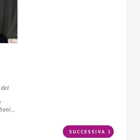
 del
a
oni...
SUCCESSIVA