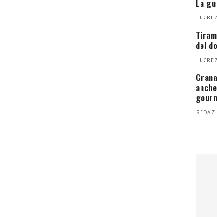
La gu
LUCREZ
Tiram
del d
LUCREZ
Grana
anche
gour
REDAZI