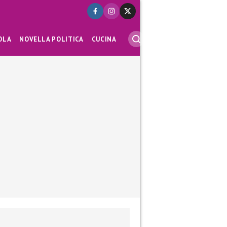
OLA
NOVELLA POLITICA
CUCINA