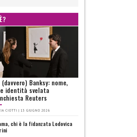
 È?
è (davvero) Banksy: nome,
 e identità svelata
’inchiesta Reuters
IA CIOTTI | 13 GIUGNO 2026
ma, chi è la fidanzata Lodovica
rini