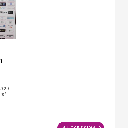
n
no i
omi
SUCCESSIVA