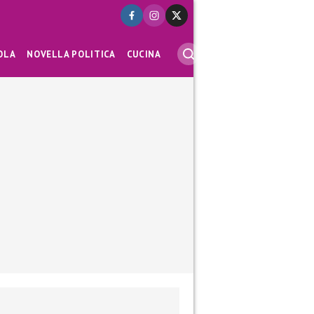
OLA
NOVELLA POLITICA
CUCINA