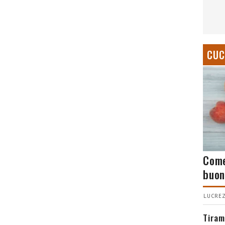
CUC
Come
buon
LUCREZ
Tiram