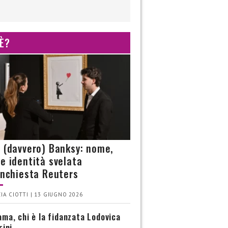
 È?
è (davvero) Banksy: nome,
 e identità svelata
’inchiesta Reuters
IA CIOTTI | 13 GIUGNO 2026
ma, chi è la fidanzata Lodovica
rini