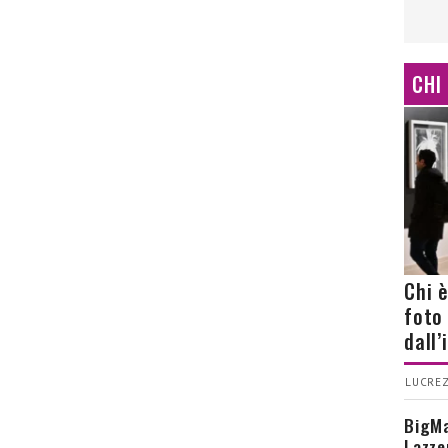
CHI
Chi 
foto
dall
LUCREZ
BigMa
Lazze