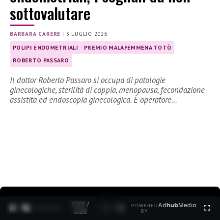
sottovalutare
BARBARA CARERE
|
3 LUGLIO 2026
POLIPI ENDOMETRIALI
PREMIO MALAFEMMENA TOTÒ
ROBERTO PASSARO
Il dottor Roberto Passaro si occupa di patologie
ginecologiche, sterilità di coppia, menopausa, fecondazione
assistita ed endoscopia ginecologica. È operatore…
0:30 /
Ad
hub
Media
POWERED
1
/
2
3:35
BY