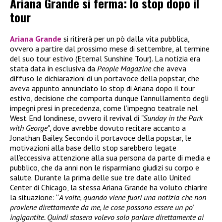
Ariana Grande si ferma: lo stop dopo il
tour
Ariana Grande
si ritirerà per un pò dalla vita pubblica,
ovvero a partire dal prossimo mese di settembre, al termine
del suo tour estivo (Eternal Sunshine Tour). La notizia era
stata data in esclusiva da
People Magazine
che aveva
diffuso le dichiarazioni di un portavoce della popstar, che
aveva appunto annunciato lo stop di Ariana dopo il tour
estivo, decisione che comporta dunque l’annullamento degli
impegni presi in precedenza, come l’impegno teatrale nel
West End londinese, ovvero il revival di
“Sunday in the Park
with George”
, dove avrebbe dovuto recitare accanto a
Jonathan Bailey. Secondo il portavoce della popstar, le
motivazioni alla base dello stop sarebbero legate
all’eccessiva attenzione alla sua persona da parte di media e
pubblico, che da anni non le risparmiano giudizi su corpo e
salute. Durante la prima delle sue tre date allo United
Center di Chicago, la stessa Ariana Grande ha voluto chiarire
la situazione: “
A volte, quando viene fuori una notizia che non
proviene direttamente da me, le cose possono essere un po’
ingigantite. Quindi stasera volevo solo parlare direttamente ai