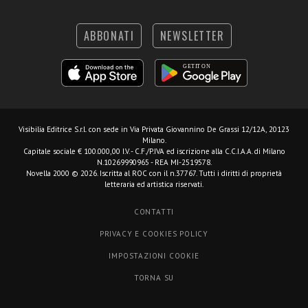
ABBONATI
NEWSLETTER
Visibilia Editrice S.r.l.
con sede in Via Privata Giovannino De Grassi 12/12A, 20123
Milano.
Capitale sociale € 100.000,00 I.V. - C.F./P.IVA ed iscrizione alla C.C.I.A.A. di Milano
N.10269990965 - REA MI-2519578.
Novella 2000 © 2026. Iscritta al ROC con il n.37767. Tutti i diritti di proprietà
letteraria ed artistica riservati.
CONTATTI
PRIVACY E COOKIES POLICY
IMPOSTAZIONI COOKIE
TORNA SU