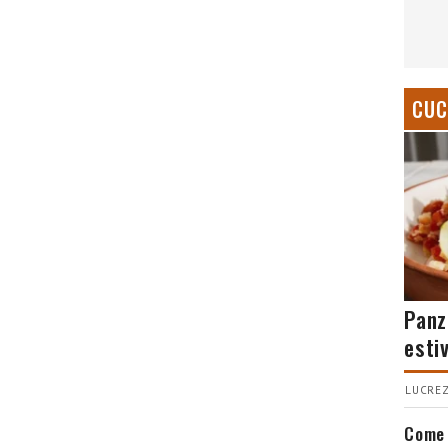
CUC
Panz
esti
LUCREZ
Come 