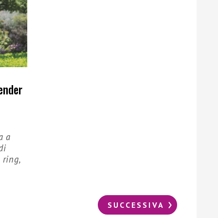
ender
a a
di
 ring,
SUCCESSIVA