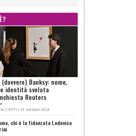
 È?
è (davvero) Banksy: nome,
 e identità svelata
’inchiesta Reuters
IA CIOTTI | 13 GIUGNO 2026
ma, chi è la fidanzata Lodovica
rini