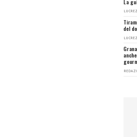
La gu
LUCREZ
Tiram
del d
LUCREZ
Grana
anche
gour
REDAZI