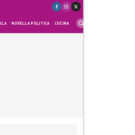
OLA
NOVELLA POLITICA
CUCINA