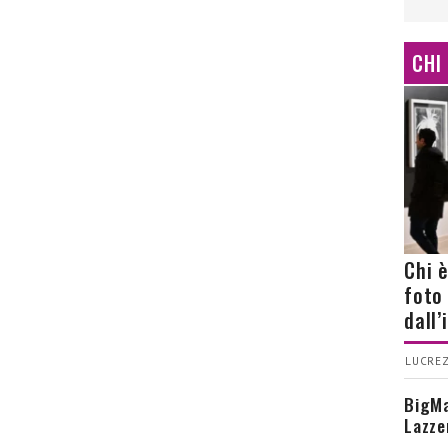
CHI
Chi 
foto
dall
LUCREZ
BigMa
Lazze