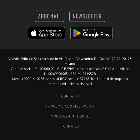
ABBONATI
NEWSLETTER
Visibilia Editrice S.r.l.
con sede in Via Privata Giovannino De Grassi 12/12A, 20123
Milano.
Capitale sociale € 100.000,00 I.V. - C.F./P.IVA ed iscrizione alla C.C.I.A.A. di Milano
N.10269990965 - REA MI-2519578.
Novella 2000 © 2026. Iscritta al ROC con il n.37767. Tutti i diritti di proprietà
letteraria ed artistica riservati.
CONTATTI
PRIVACY E COOKIES POLICY
IMPOSTAZIONI COOKIE
TORNA SU