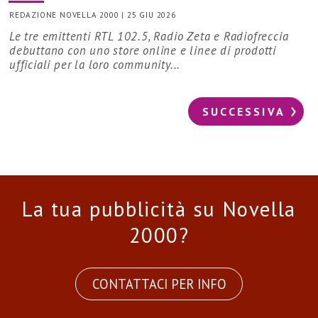
REDAZIONE NOVELLA 2000
|
25 GIU 2026
Le tre emittenti RTL 102.5, Radio Zeta e Radiofreccia
debuttano con uno store online e linee di prodotti
ufficiali per la loro community...
SUCCESSIVA
La tua pubblicità su Novella
2000?
CONTATTACI PER INFO