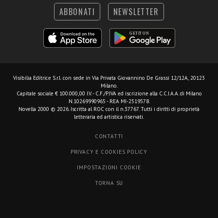
ABBONATI
NEWSLETTER
Visibilia Editrice S.r.l.
con sede in Via Privata Giovannino De Grassi 12/12A, 20123
Milano.
Capitale sociale € 100.000,00 I.V. - C.F./P.IVA ed iscrizione alla C.C.I.A.A. di Milano
N.10269990965 - REA MI-2519578.
Novella 2000 © 2026. Iscritta al ROC con il n.37767. Tutti i diritti di proprietà
letteraria ed artistica riservati.
CONTATTI
PRIVACY E COOKIES POLICY
IMPOSTAZIONI COOKIE
TORNA SU