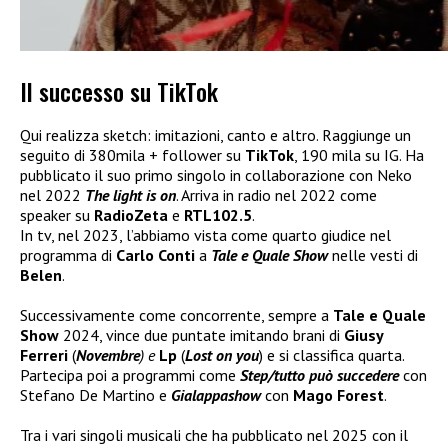
Il successo su TikTok
Qui realizza sketch: imitazioni, canto e altro. Raggiunge un
seguito di 380mila + follower su
TikTok
, 190 mila su IG. Ha
pubblicato il suo primo singolo in collaborazione con Neko
nel 2022
The light is on
. Arriva in radio nel 2022 come
speaker su
RadioZeta
e
RTL102.5
.
In tv, nel 2023, l’abbiamo vista come quarto giudice nel
programma di
Carlo Conti
a
Tale e Quale Show
nelle vesti di
Belen
.
Successivamente come concorrente, sempre a
Tale e Quale
Show
2024, vince due puntate imitando brani di
Giusy
Ferreri
(
Novembre
) e
Lp
(
Lost on you
) e si classifica quarta.
Partecipa poi a programmi come
Step/tutto può succedere
con
Stefano De Martino e
Gialappashow
con
Mago Forest
.
Tra i vari singoli musicali che ha pubblicato nel 2025 con il