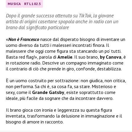
MUSICA
RTL 102.5
Dopo il grande successo ottenuto su TikTok, la giovane
artista di origini casertane spopola anche in radio con un
brano dal significato particolare
«
Non è Francesco
nasce dal disperato bisogno di inventare un
uomo diverso da tutti i malesseri incontrati finora. Il
malessere che oggi come figura sta stancando un po’ tutti.
Basta red flag!», parola di
Amelie
. Il suo brano,
by Canova
, è
in rotazione radio. Descrive un compagno immaginato come
il contrario di ciò che prende in giro, confonde, destabilizza.
È un uomo costruito per sottrazione: non giudica, non critica,
non performa. Sa chi è, sa cosa fa, sa stare. Misterioso e
sexy, come il
Grande Gatsby
, esiste soprattutto come
ideale, più facile da sognare che da incontrare davvero.
Il brano gioca con ironia e leggerezza su questa figura
inventata, trasformando la delusione in immaginazione e il
bisogno di amore in racconto.