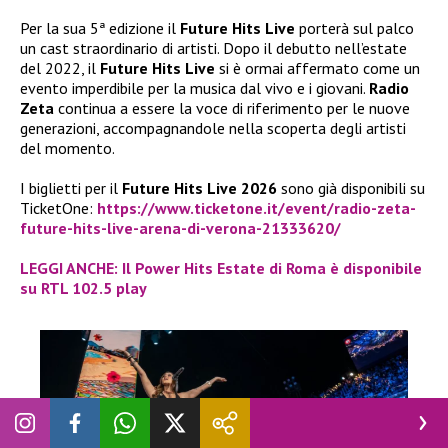
Per la sua 5ª edizione il
Future Hits Live
porterà sul palco
un cast straordinario di artisti. Dopo il debutto nell’estate
del 2022, il
Future Hits Live
si è ormai affermato come un
evento imperdibile per la musica dal vivo e i giovani.
Radio
Zeta
continua a essere la voce di riferimento per le nuove
generazioni, accompagnandole nella scoperta degli artisti
del momento.
I biglietti per il
Future Hits Live 2026
sono già disponibili su
TicketOne:
https://www.ticketone.it/event/radio-zeta-
future-hits-live-arena-di-verona-21333620/
LEGGI ANCHE: Il Power Hits Estate di Roma è disponibile
su RTL 102.5 play