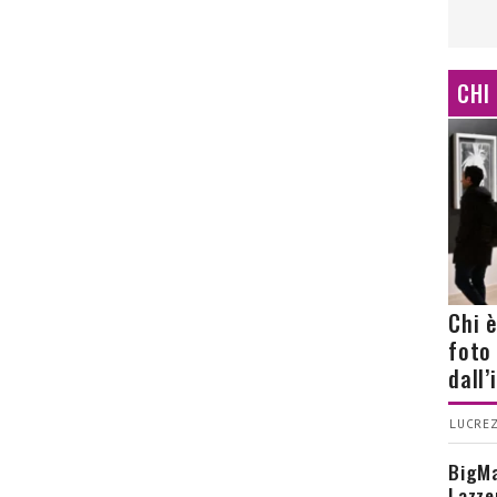
CHI
Chi 
foto
dall
LUCREZ
BigMa
Lazze