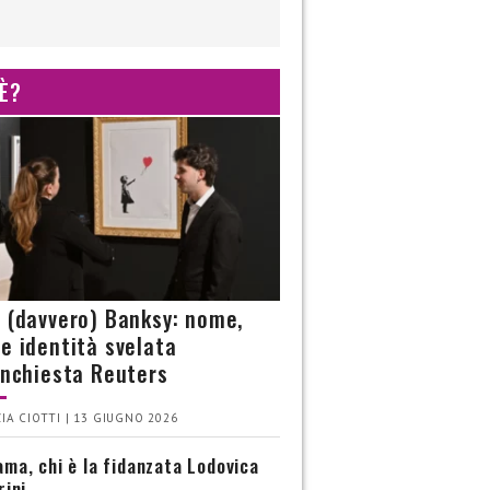
 È?
è (davvero) Banksy: nome,
 e identità svelata
’inchiesta Reuters
IA CIOTTI | 13 GIUGNO 2026
ma, chi è la fidanzata Lodovica
rini