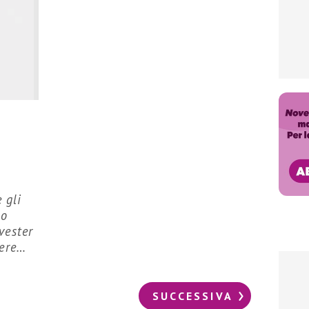
 gli
no
vester
nere…
SUCCESSIVA