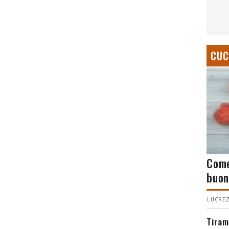
CUC
Come
buon
LUCREZ
Tiram