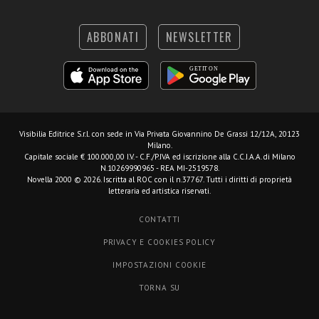
ABBONATI
NEWSLETTER
Visibilia Editrice S.r.l.
con sede in Via Privata Giovannino De Grassi 12/12A, 20123
Milano.
Capitale sociale € 100.000,00 I.V. - C.F./P.IVA ed iscrizione alla C.C.I.A.A. di Milano
N.10269990965 - REA MI-2519578.
Novella 2000 © 2026. Iscritta al ROC con il n.37767. Tutti i diritti di proprietà
letteraria ed artistica riservati.
CONTATTI
PRIVACY E COOKIES POLICY
IMPOSTAZIONI COOKIE
TORNA SU