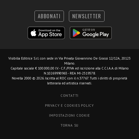
ABBONATI
NEWSLETTER
Visibilia Editrice S.r.l.
con sede in Via Privata Giovannino De Grassi 12/12A, 20123
Milano.
Capitale sociale € 100.000,00 I.V. - C.F./P.IVA ed iscrizione alla C.C.I.A.A. di Milano
N.10269990965 - REA MI-2519578.
Novella 2000 © 2026. Iscritta al ROC con il n.37767. Tutti i diritti di proprietà
letteraria ed artistica riservati.
CONTATTI
PRIVACY E COOKIES POLICY
IMPOSTAZIONI COOKIE
TORNA SU