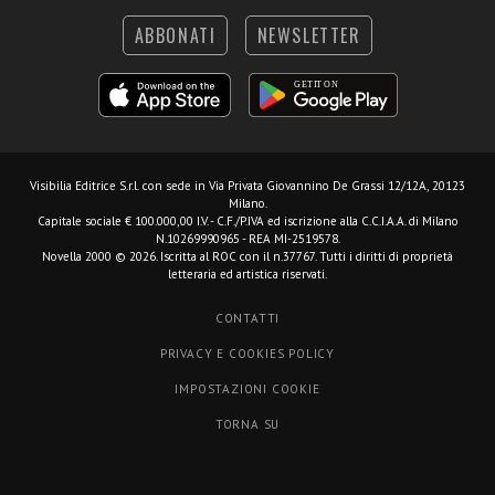
ABBONATI
NEWSLETTER
Visibilia Editrice S.r.l.
con sede in Via Privata Giovannino De Grassi 12/12A, 20123
Milano.
Capitale sociale € 100.000,00 I.V. - C.F./P.IVA ed iscrizione alla C.C.I.A.A. di Milano
N.10269990965 - REA MI-2519578.
Novella 2000 © 2026. Iscritta al ROC con il n.37767. Tutti i diritti di proprietà
letteraria ed artistica riservati.
CONTATTI
PRIVACY E COOKIES POLICY
IMPOSTAZIONI COOKIE
TORNA SU