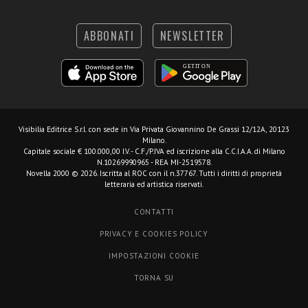
ABBONATI
NEWSLETTER
Visibilia Editrice S.r.l.
con sede in Via Privata Giovannino De Grassi 12/12A, 20123
Milano.
Capitale sociale € 100.000,00 I.V. - C.F./P.IVA ed iscrizione alla C.C.I.A.A. di Milano
N.10269990965 - REA MI-2519578.
Novella 2000 © 2026. Iscritta al ROC con il n.37767. Tutti i diritti di proprietà
letteraria ed artistica riservati.
CONTATTI
PRIVACY E COOKIES POLICY
IMPOSTAZIONI COOKIE
TORNA SU