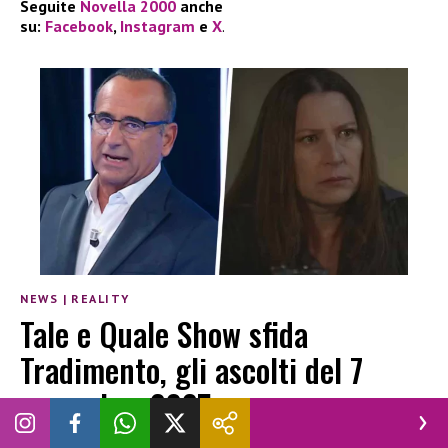
Seguite
Novella 2000
anche
su:
Facebook
,
Instagram
e
X
.
NEWS
|
REALITY
Tale e Quale Show sfida
Tradimento, gli ascolti del 7
novembre 2025
ANDREA SANNA
|
8 NOVEMBRE 2025