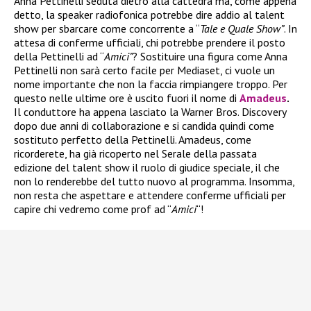
Anna Pettinelli seduta dietro alla cattedra ma, come appena
detto, la speaker radiofonica potrebbe dire addio al talent
show per sbarcare come concorrente a “
Tale e Quale Show”
. In
attesa di conferme ufficiali, chi potrebbe prendere il posto
della Pettinelli ad “
Amici”
? Sostituire una figura come Anna
Pettinelli non sarà certo facile per Mediaset, ci vuole un
nome importante che non la faccia rimpiangere troppo. Per
questo nelle ultime ore è uscito fuori il nome di
Amadeus
.
Il conduttore ha appena lasciato la Warner Bros. Discovery
dopo due anni di collaborazione e si candida quindi come
sostituto perfetto della Pettinelli. Amadeus, come
ricorderete, ha già ricoperto nel Serale della passata
edizione del talent show il ruolo di giudice speciale, il che
non lo renderebbe del tutto nuovo al programma. Insomma,
non resta che aspettare e attendere conferme ufficiali per
capire chi vedremo come prof ad “
Amici
“!