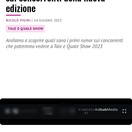
edizione
NICOLÒ FIGINI
|
14 GIUGNO 2023
TALE E QUALE SHOW
Andiamo a scoprire quali sono i primi rumor sui concorrenti
che potremmo vedere a Tale e Quale Show 2023
0:30 /
Ad
hub
Media
POWERED
1
/
2
1:40
BY