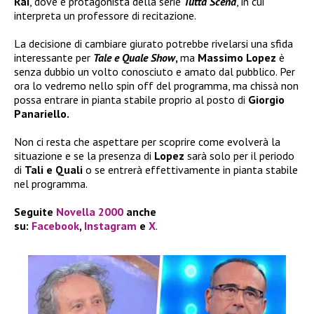
Rai
, dove è protagonista della serie
Tutta Scena
, in cui
interpreta un professore di recitazione.
La decisione di cambiare giurato potrebbe rivelarsi una sfida
interessante per
Tale e Quale Show
,
ma
Massimo Lopez
è
senza dubbio un volto conosciuto e amato dal pubblico. Per
ora lo vedremo nello spin off del programma, ma chissà non
possa entrare in pianta stabile proprio al posto di
Giorgio
Panariello.
Non ci resta che aspettare per scoprire come evolverà la
situazione e se la presenza di
Lopez
sarà solo per il periodo
di
Tali e Quali
o se entrerà effettivamente in pianta stabile
nel programma.
Seguite
Novella 2000
anche
su:
Facebook
,
Instagram
e
X
.