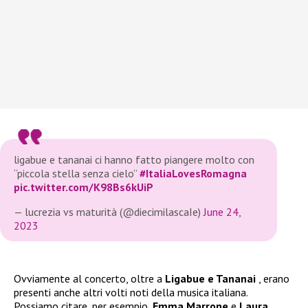
ligabue e tananai ci hanno fatto piangere molto con
“piccola stella senza cielo”
#ItaliaLovesRomagna
pic.twitter.com/K98Bs6kUiP
— lucrezia vs maturità (@diecimilascaIe)
June 24,
2023
Ovviamente al concerto, oltre a
Ligabue e Tananai
, erano
presenti anche altri volti noti della musica italiana.
Possiamo citare, per esempio,
Emma Marrone
e
Laura