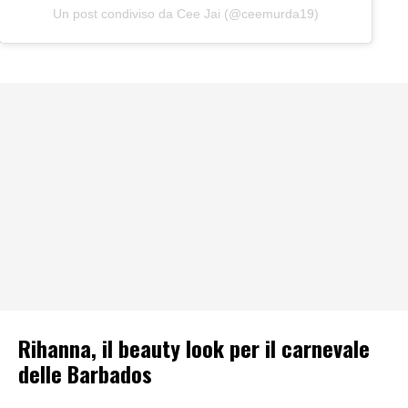
Un post condiviso da Cee Jai (@ceemurda19)
Rihanna, il beauty look per il carnevale
delle Barbados