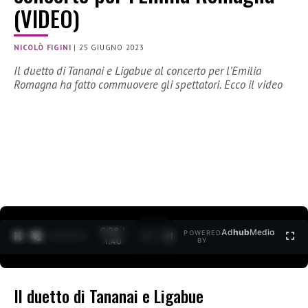
(VIDEO)
NICOLÒ FIGINI
|
25 GIUGNO 2023
Il duetto di Tananai e Ligabue al concerto per l’Emilia
Romagna ha fatto commuovere gli spettatori. Ecco il video
0:30 /
Ad
hub
Media
POWERED
1
/
2
1:40
BY
Il duetto di Tananai e Ligabue