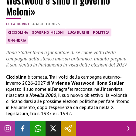
Westwood e sfido il governo
Meloni»
LUCA BURINI
|
4 AGOSTO 2026
CICCIOLINA
GOVERNO MELONI
LUCA BURINI
POLITICA
UNGHERIA
Ilona Staller torna a far parlare di sé come volto della
campagna della storica maison britannica. Intanto, prepara
il suo rientro in Parlamento in vista delle elezioni del 2027
Cicciolina
è tornata. Tra i volti della campagna autunno-
inverno 2026-2027 di
Vivienne Westwood
,
Ilona Staller
(questo il suo nome all’anagrafe) racconta, nell’intervista
rilasciata a
Novella 2000
, il suo nuovo obiettivo: la volontà
di ricandidarsi alle prossime elezioni politiche per fare ritorno
in Parlamento, dopo l’esperienza da deputata nella X
legislatura, tra il 1987 e il 1992.
Cicciolina è pronta a tornare in politica