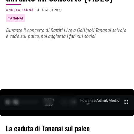
ANDREA SANNA
|
4 LUGLIO 2022
TANANAI
Durante il concerto di Battiti Live a Gallipoli Tananai scivola
e cade sul palco, poi aggiorna i fan sui social
0:27 /
Ad
hub
Media
POWERED
1
/
2
3:35
BY
La caduta di Tananai sul palco