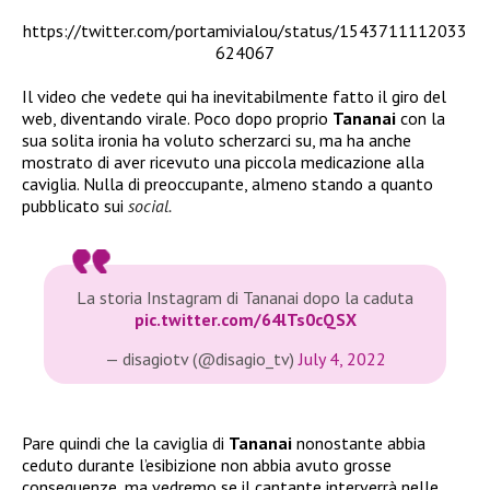
https://twitter.com/portamivialou/status/1543711112033
624067
Il video che vedete qui ha inevitabilmente fatto il giro del
web, diventando virale. Poco dopo proprio
Tananai
con la
sua solita ironia ha voluto scherzarci su, ma ha anche
mostrato di aver ricevuto una piccola medicazione alla
caviglia. Nulla di preoccupante, almeno stando a quanto
pubblicato sui
social.
La storia Instagram di Tananai dopo la caduta
pic.twitter.com/64lTs0cQSX
— disagiotv (@disagio_tv)
July 4, 2022
Pare quindi che la caviglia di
Tananai
nonostante abbia
ceduto durante l’esibizione non abbia avuto grosse
conseguenze, ma vedremo se il cantante interverrà nelle