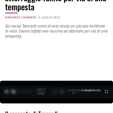
tempesta
VINCENZO CHIANESE
|
5 LUGLIO 2021
Sui social Tancredi svela di aver avuto un piccolo incidente
in volo: l’aereo infatti non riusciva ad atterrare per via di una
tempesta.
0:27 /
Ad
hub
Media
POWERED
1
/
2
3:35
BY