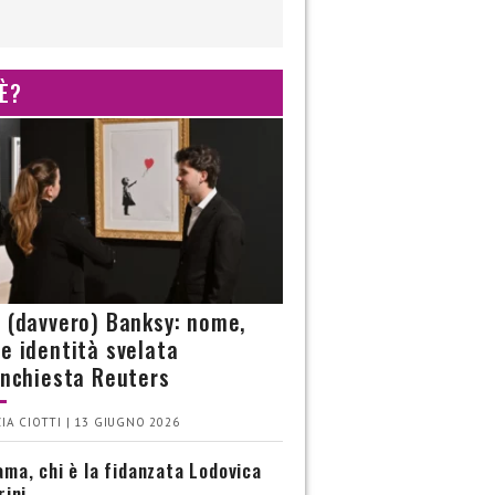
 È?
è (davvero) Banksy: nome,
 e identità svelata
’inchiesta Reuters
IA CIOTTI | 13 GIUGNO 2026
ma, chi è la fidanzata Lodovica
rini