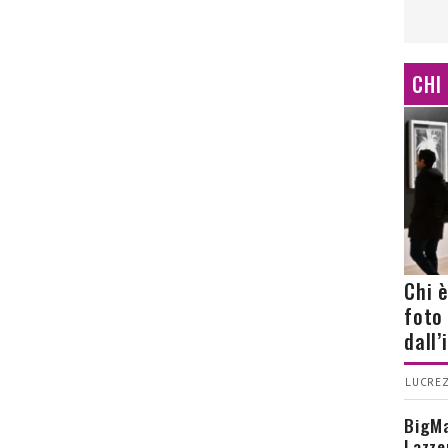
CHI
Chi 
foto
dall
LUCREZ
BigMa
Lazze