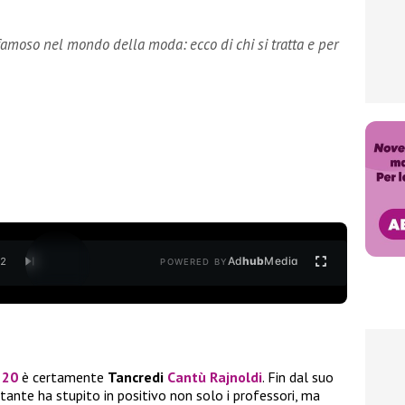
famoso nel mondo della moda: ecco di chi si tratta e per
Ad
hub
Media
/
2
POWERED BY
 20
è certamente
Tancredi
Cantù Rajnoldi
. Fin dal suo
antante ha stupito in positivo non solo i professori, ma