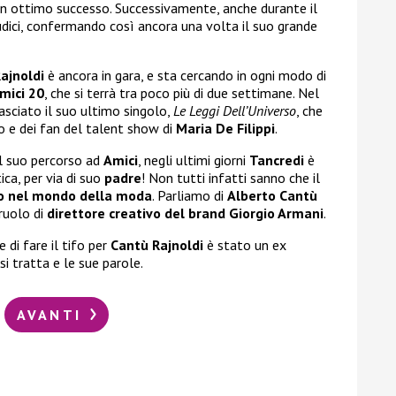
un ottimo successo. Successivamente, anche durante il
udici, confermando così ancora una volta il suo grande
ajnoldi
è ancora in gara, e sta cercando in ogni modo di
mici 20
, che si terrà tra poco più di due settimane. Nel
asciato il suo ultimo singolo,
Le Leggi Dell’Universo
, che
co e dei fan del talent show di
Maria De Filippi
.
il suo percorso ad
Amici
, negli ultimi giorni
Tancredi
è
ica, per via di suo
padre
! Non tutti infatti sanno che il
o nel mondo della moda
. Parliamo di
Alberto Cantù
 ruolo di
direttore creativo del brand Giorgio Armani
.
 di fare il tifo per
Cantù Rajnoldi
è stato un ex
 si tratta e le sue parole.
AVANTI