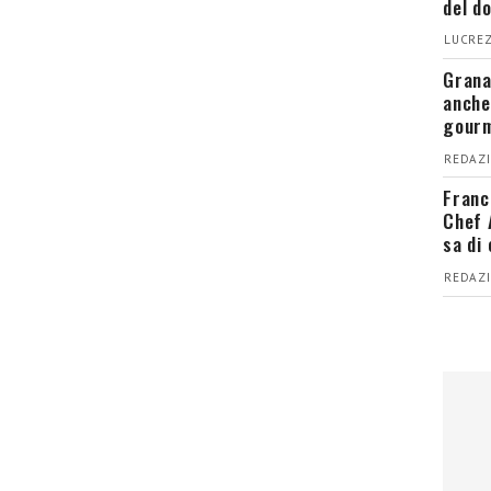
del d
LUCREZ
Grana
anche
gour
REDAZI
Franc
Chef 
sa di
REDAZI