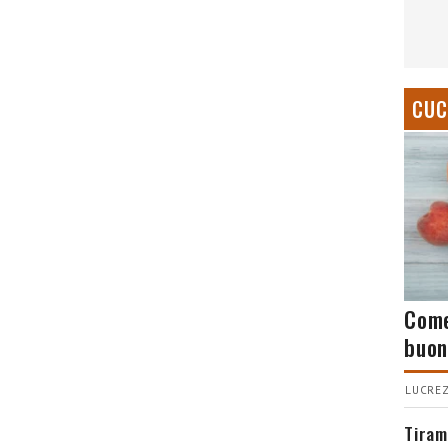
CUC
Come
buon
LUCREZ
Tiram