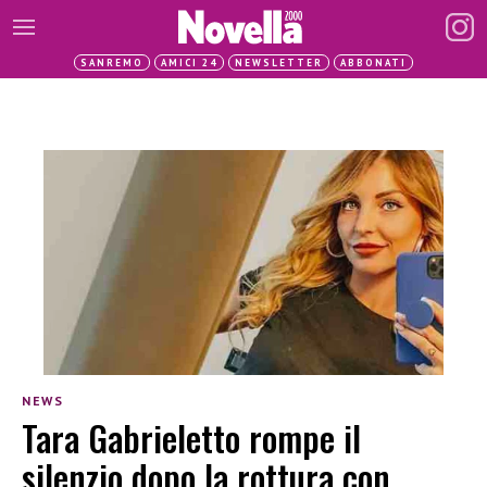
SANREMO
AMICI 24
NEWSLETTER
ABBONATI
NEWS
Tara Gabrieletto rompe il
silenzio dopo la rottura con