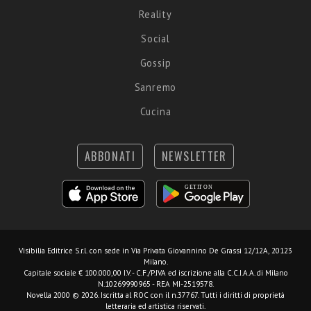
Reality
Social
Gossip
Sanremo
Cucina
ABBONATI
NEWSLETTER
Visibilia Editrice S.r.l.
con sede in Via Privata Giovannino De Grassi 12/12A, 20123
Milano.
Capitale sociale € 100.000,00 I.V. - C.F./P.IVA ed iscrizione alla C.C.I.A.A. di Milano
N.10269990965 - REA MI-2519578.
Novella 2000 © 2026. Iscritta al ROC con il n.37767. Tutti i diritti di proprietà
letteraria ed artistica riservati.