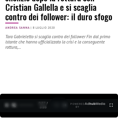
Cristian Gallella e si scaglia
contro dei follower: il duro sfogo
ANDREA SANNA
|
8 LUGLIO 2020
Tara Gabrieletto si scaglia contro dei follower Fin dal primo
istante che hanno ufficializzato la crisi e la conseguente
rottura,…
0:27 /
Ad
hub
Media
POWERED
1
/
2
3:35
BY