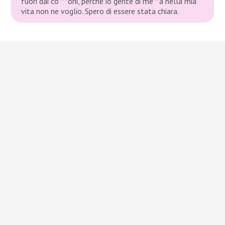
fuori dai co***oni, perché io gente di me**a nella mia
vita non ne voglio. Spero di essere stata chiara
.